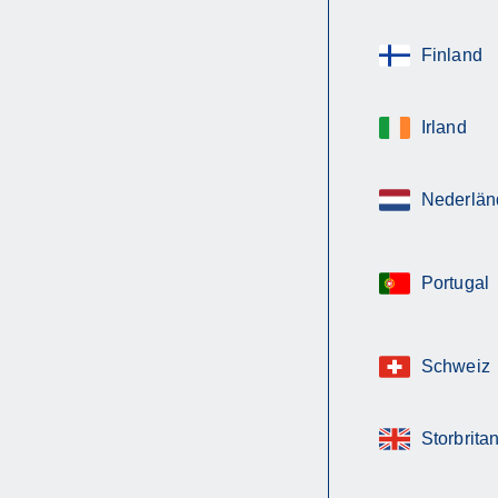
Finland
Irland
Nederlän
Portugal
Schweiz
Storbrita