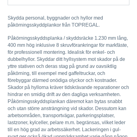
Skydda personal, byggnader och hyllor med
påkörningsskyddplankor från TOPREGAL.
Påkörningsskyddsplanka / skyddsräcke 1.230 mm lång,
400 mm hög inklusive 8 skruvförankringar för markfäste,
för professionell montering. Idealisk för enkel- och
dubbelhyllor. Skyddar ditt hyllsystem mot skador på de
yttre stativen och deras stag på grund av oavsiktlig
påkörning, till exempel med gaffeltruckar, och
förebyggar därmed onödiga olyckor och kostnader.
Skador på hyllorna kräver tidskrävande reparationer och
hindrar en smidig drift av den dagliga verksamheten.
Påkörningsskyddsplankan däremot kan bytas snabbt
och utan större ansträngning vid skador. Dessutom kan
arbetsområden, transportvägar, parkeringsplatser,
lastzoner, kylceller, pelare m.m. begränsas, vilket leder
till en hög grad av arbetssäkerhet. Lackeringen i gul-
svart ger också ökad uppmärksamhet varje gång någon