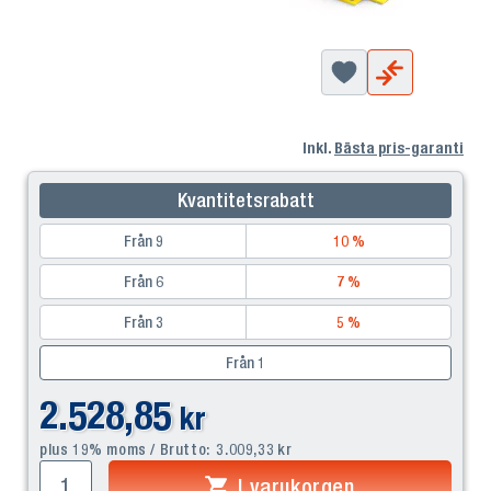
Inkl.
Bästa pris-garanti
Kvantitetsrabatt
Från 9
10 %
Från 6
7 %
Från 3
5 %
Från 1
2.528,85
kr
plus 19% moms / Brutto:
3.009,33
kr
I varukorgen