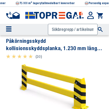
ioner
75 000 m² lageryta
Omedelbart levererbar
Personlig expe
1
Påkörningsskydd
kollisionsskyddsplanka, 1.230 mm lång,
400 mm hög
★ ★ ★ ★ ★
★ ★ ★ ★ ★
(30)