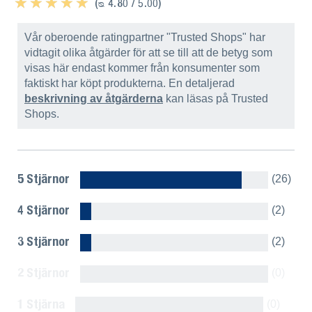
★ ★ ★ ★ ★
★ ★ ★ ★ ★
(ᴓ 4.80 / 5.00)
Vår oberoende ratingpartner "Trusted Shops" har
vidtagit olika åtgärder för att se till att de betyg som
visas här endast kommer från konsumenter som
faktiskt har köpt produkterna. En detaljerad
beskrivning av åtgärderna
kan läsas på Trusted
Shops.
5 Stjärnor
(26)
4 Stjärnor
(2)
3 Stjärnor
(2)
2 Stjärnor
(0)
1 Stjärna
(0)