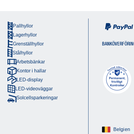
Pallhyllor
Lagerhyllor
BANKÖVERFÖRIN
Grenställhyllor
Stålhyllor
Arbetsbänkar
Kontor i hallar
LED-display
LED-videoväggar
Solcellsparkeringar
Belgien