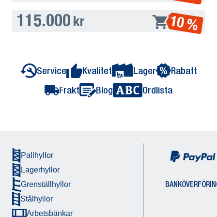
115.000
10 %
kr
Service
Kvalitet
Lager
Rabatt
Frakt
Blog
Ordlista
Pallhyllor
Lagerhyllor
BANKÖVERFÖRIN
Grenställhyllor
Stålhyllor
Arbetsbänkar