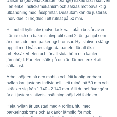
Balkarna (pulverlackerade i orange) hakas fast i stativen
i en enkel insticksmekanism och säkras mot oavsiktlig
utbändning med låssprintar. Dessutom kan de justeras
individuellt i höjdled i ett rutnät på 50 mm.
Ett mobilt hyllstativ (pulverlackerat i blått) består av en
främre och en bakre stativprofil samt 2 rörliga hjul som
är utrustade med parkeringsbromsar. Hyllstativen stängs
upptill med två specialgjorda paneler för att öka
arbetssäkerheten och för att sluta hörn och kanter i
jämnhöjd. Panelen sätts på och är därmed enkel att
sätta fast.
Arbetshöjden på den mobila och fritt konfigurerbara
hyllan kan justeras individuellt i ett rutnät på 50 mm och
sträcker sig från 1.740 - 2.140 mm. Allt du behöver göra
är att justera stativets insättningshöjd vid fotdelen.
Hela hyllan är utrustad med 4 rörliga hjul med
parkeringsbroms och är därför lämplig för mobil