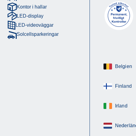
Kontor i hallar
LED-display
LED-videoväggar
Solcellsparkeringar
Belgien
Finland
Irland
Nederlän