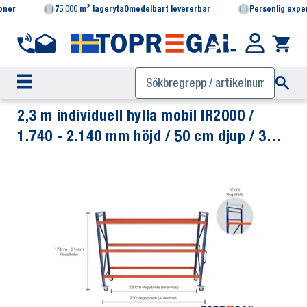
ioner
75 000 m² lageryta
Omedelbart levererbar
Personlig expe
2,3 m individuell hylla mobil IR2000 /
1.740 - 2.140 mm höjd / 50 cm djup / 3
nivåer