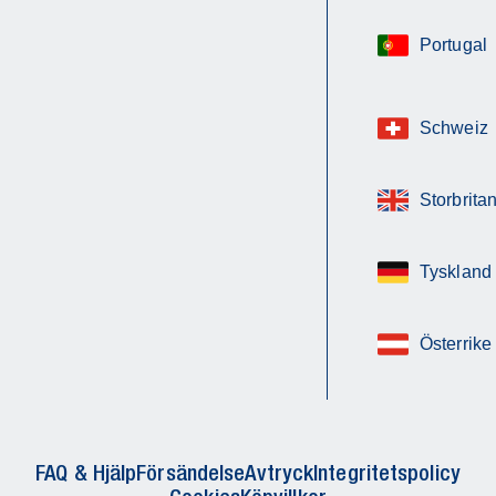
Portugal
Schweiz
Storbrita
Tyskland
Österrike
FAQ & Hjälp
Försändelse
Avtryck
Integritetspolicy