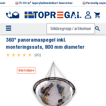
ioner
75 000 m² lageryta
Omedelbart levererbar
Personlig expe
360° panoramaspegel inkl.
monteringssats, 800 mm diameter
★ ★ ★ ★ ★
★ ★ ★ ★ ★
(20)
Bästsäljare