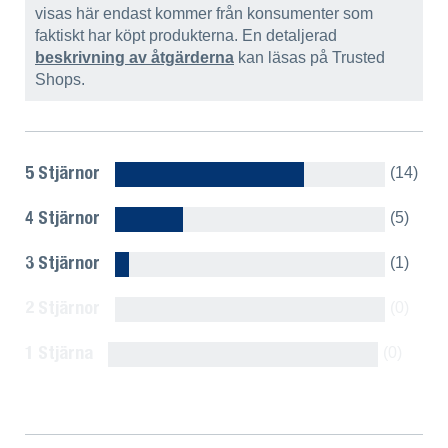
visas här endast kommer från konsumenter som
faktiskt har köpt produkterna. En detaljerad
beskrivning av åtgärderna
kan läsas på Trusted
Shops.
5 Stjärnor
(14)
4 Stjärnor
(5)
3 Stjärnor
(1)
2 Stjärnor
(0)
1 Stjärna
(0)
Visa alla omdömen