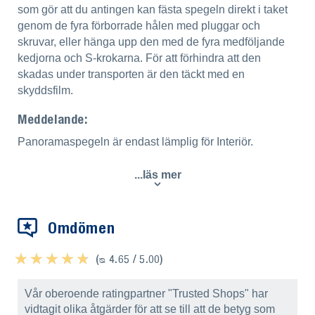
som gör att du antingen kan fästa spegeln direkt i taket
genom de fyra förborrade hålen med pluggar och
skruvar, eller hänga upp den med de fyra medföljande
kedjorna och S-krokarna. För att förhindra att den
skadas under transporten är den täckt med en
skyddsfilm.
Meddelande:
Panoramaspegeln är endast lämplig för Interiör.
...läs mer
Omdömen
★ ★ ★ ★ ★
★ ★ ★ ★ ★
(ᴓ 4.65 / 5.00)
Vår oberoende ratingpartner "Trusted Shops" har
vidtagit olika åtgärder för att se till att de betyg som