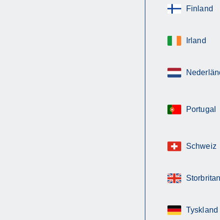
Finland
Irland
Nederlän
Portugal
Schweiz
Storbrita
Tyskland