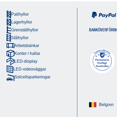
Pallhyllor
Lagerhyllor
BANKÖVERFÖRIN
Grenställhyllor
Stålhyllor
Arbetsbänkar
Kontor i hallar
LED-display
LED-videoväggar
Solcellsparkeringar
Belgien