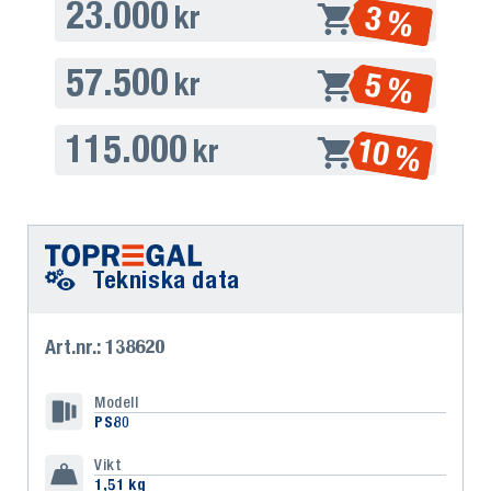
23.000
3 %
kr
57.500
5 %
kr
115.000
10 %
kr
Tekniska data
Art.nr.: 138620
Modell
PS80
Vikt
1,51 kg