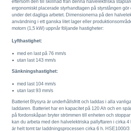
eftersom den till skillnad från denna halvelektriska stapla
ergonomiskt placerade styrhandtagen på styrstången gör d
under det dagliga arbetet. Dimensionerna på den halvelekt
användning i ett ganska litet lager eller produktionsomr
motorn (1,5 kW) uppnår följande hastigheter:
Lyfthastighet:
med en last på 76 mm/s
utan last 143 mm/s
Sänkningshastighet:
med last 104 mm/s
utan last 93 mm/s
Batteriet Blysyra är underhållsfritt och laddas i alla vanl
laddaren. Batteriet har en kapacitet på 120 Ah och en s
på fordonskåpan bryter strömmen till enheten och stoppar 
kan du arbeta med den halvelektriska pallyftaren i cirka 4
är helt tomt tar laddningsprocessen cirka 6 h. HSE1000/3 