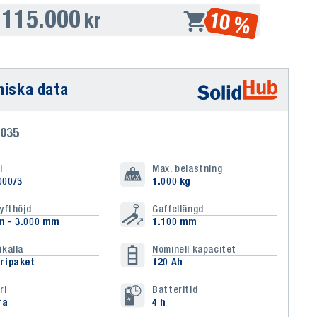
115.000
10 %
kr
niska data
3035
l
Max. belastning
000/3
1.000 kg
lyfthöjd
Gaffellängd
m - 3.000 mm
1.100 mm
ikälla
Nominell kapacitet
ripaket
120 Ah
ri
Batteritid
ra
4 h