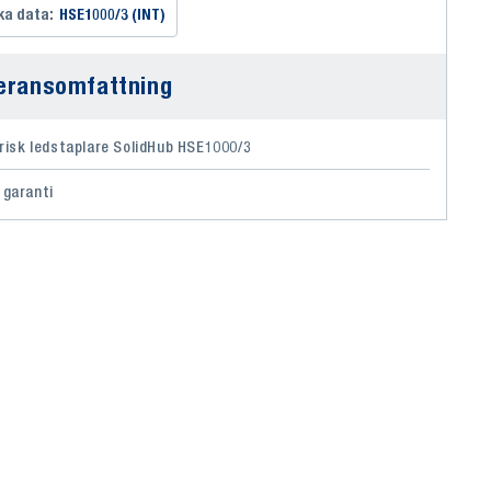
ka data:
HSE1000/3 (INT)
eransomfattning
trisk ledstaplare SolidHub HSE1000/3
 garanti