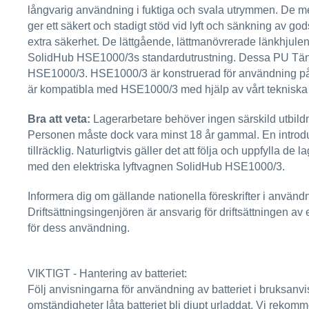
långvarig användning i fuktiga och svala utrymmen. De 
ger ett säkert och stadigt stöd vid lyft och sänkning av g
extra säkerhet. De lättgående, lättmanövrerade länkhjulen 
SolidHub HSE1000/3s standardutrustning. Dessa PU Tän
HSE1000/3. HSE1000/3 är konstruerad för användning på sl
är kompatibla med HSE1000/3 med hjälp av vårt tekniska
Bra att veta:
Lagerarbetare behöver ingen särskild utbildni
Personen måste dock vara minst 18 år gammal. En introduk
tillräcklig. Naturligtvis gäller det att följa och uppfylla
med den elektriska lyftvagnen SolidHub HSE1000/3.
Informera dig om gällande nationella föreskrifter i användn
Driftsättningsingenjören är ansvarig för driftsättningen av 
för dess användning.
VIKTIGT - Hantering av batteriet:
Följ anvisningarna för användning av batteriet i bruksanvis
omständigheter låta batteriet bli djupt urladdat. Vi rekomm