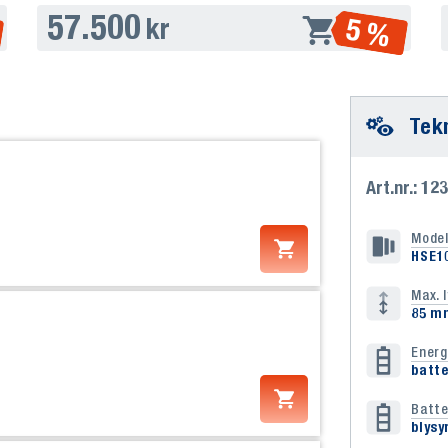
57.500
5 %
kr
Tek
Art.nr.: 12
Model
HSE1
Max. 
85 m
Energ
batte
Batte
blysy