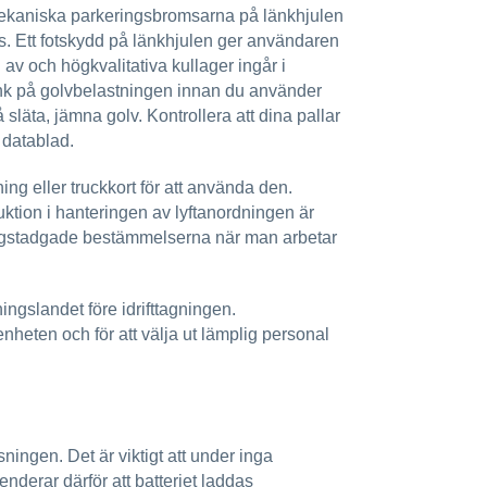
mekaniska parkeringsbromsarna på länkhjulen
ods. Ett fotskydd på länkhjulen ger användaren
av och högkvalitativa kullager ingår i
k på golvbelastningen innan du använder
äta, jämna golv. Kontrollera att dina pallar
 datablad.
ng eller truckkort för att använda den.
tion i hanteringen av lyftanordningen är
 de lagstadgade bestämmelserna när man arbetar
ingslandet före idrifttagningen.
enheten och för att välja ut lämplig personal
ningen. Det är viktigt att under inga
enderar därför att batteriet laddas