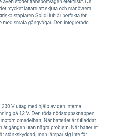
re även stöder transportvägen elektriskt. De
et mycket lättare att skjuta och manövrera
riska staplaren SolidHub är perfekta för
åde med smala gångvägar. Den integrerade
iga 230 V uttag med hjälp av den interna
pänning på 12 V. Den röda nödstoppsknappen
motorn omedelbart. När batteriet är fulladdat
 h åt gången utan några problem. När batteriet
är stänkskyddad, men lämpar sig inte för