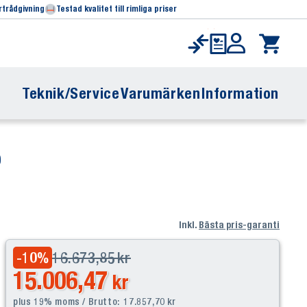
rtrådgivning
Testad kvalitet till rimliga priser
Teknik/Service
Varumärken
Information
Inkl.
Bästa pris-garanti
16.673,85
kr
-10
%
15.006,47
kr
plus 19% moms / Brutto:
17.857,70
kr