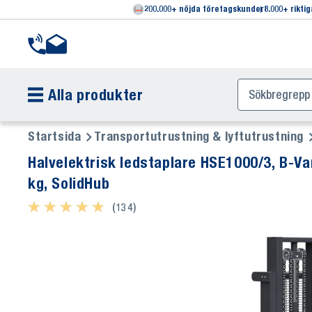
200.000+ nöjda företagskunder
8.000+ rikti
Alla produkter
Startsida
Transportutrustning & lyftutrustning
Halvelektrisk ledstaplare HSE1000/3, B-Varor, lyfthöjd 85 - 3.000
kg, SolidHub
★ ★ ★ ★ ★
★ ★ ★ ★ ★
(134)