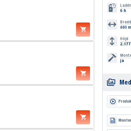
Laddn
6 h
Bred
880 
Höjd
2.07
Mont
ja
Med
Produk
Monter