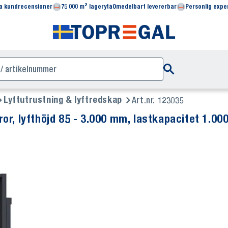
ga kundrecensioner
75 000 m² lageryta
Omedelbart levererbar
Personlig expe
Lyftutrustning & lyftredskap
Art.nr. 123035
 mm, lastkapacitet 1.000