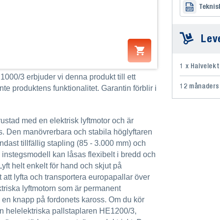
Teknis
Lev
1 x Halvelek
00/3 erbjuder vi denna produkt till ett
12 månaders
 produktens funktionalitet. Garantin förblir i
stad med en elektrisk lyftmotor och är
ods. Den manövrerbara och stabila höglyftaren
endast tillfällig stapling (85 - 3.000 mm) och
 instegsmodell kan låsas flexibelt i bredd och
yft helt enkelt för hand och skjut på
 att lyfta och transportera europapallar över
ektriska lyftmotorn som är permanent
ed en knapp på fordonets kaross. Om du kör
n helelektriska pallstaplaren HE1200/3,