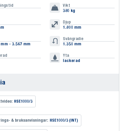
ingstid
Vikt
380 kg
d
Djup
mm
1.800 mm
Svängradie
7 mm - 3.567 mm
1.350 mm
erad
Yta
lackerad
ia
tvideo:
HSE1000/3
ings- & bruksanvisningar:
HSE1000/3 (INT)