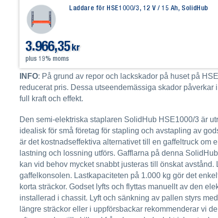
Laddare för HSE1000/3, 12 V / 15 Ah, SolidHub
3.966,35
kr
plus 19% moms
INFO
: På grund av repor och lackskador på huset på HSE10
reducerat pris. Dessa utseendemässiga skador påverkar inte
full kraft och effekt.
Den semi-elektriska staplaren SolidHub HSE1000/3 är utru
idealisk för små företag för stapling och avstapling av g
är det kostnadseffektiva alternativet till en gaffeltruck om 
lastning och lossning utförs. Gafflarna på denna SolidHub
kan vid behov mycket snabbt justeras till önskat avstånd. L
gaffelkonsolen. Lastkapaciteten på 1.000 kg gör det enkelt
korta sträckor. Godset lyfts och flyttas manuellt av den el
installerad i chassit. Lyft och sänkning av pallen styrs m
längre sträckor eller i uppförsbackar rekommenderar vi de