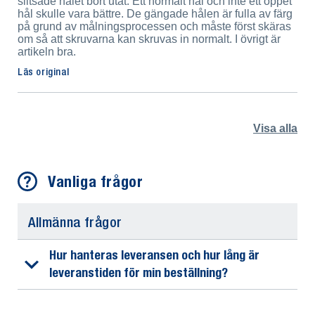
slitsade hålet bort utåt. Ett normalt hål och inte ett öppet
hål skulle vara bättre. De gängade hålen är fulla av färg
på grund av målningsprocessen och måste först skäras
om så att skruvarna kan skruvas in normalt. I övrigt är
artikeln bra.
Läs original
Visa alla
Vanliga frågor
Allmänna frågor
Hur hanteras leveransen och hur lång är
leveranstiden för min beställning?