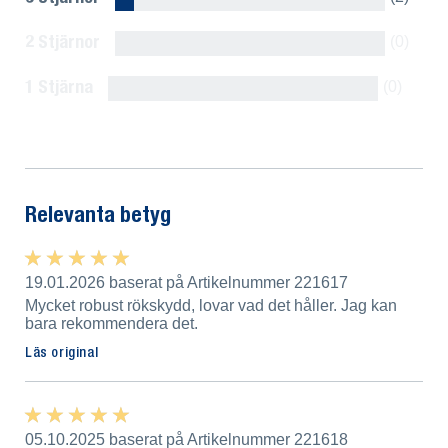
2 Stjärnor
(0)
1 Stjärna
(0)
Visa alla omdömen
Relevanta betyg
★ ★ ★ ★ ★
★ ★ ★ ★ ★
19.01.2026 baserat på Artikelnummer 221617
Mycket robust rökskydd, lovar vad det håller. Jag kan
bara rekommendera det.
Läs original
★ ★ ★ ★ ★
★ ★ ★ ★ ★
05.10.2025 baserat på Artikelnummer 221618