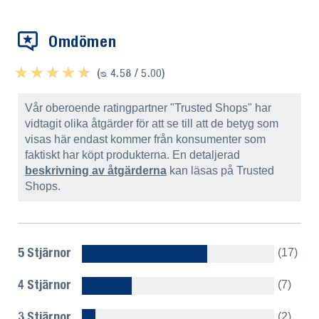
Omdömen
★ ★ ★ ★ ★
★ ★ ★ ★ ★
(ᴓ 4.58 / 5.00)
Vår oberoende ratingpartner "Trusted Shops" har
vidtagit olika åtgärder för att se till att de betyg som
visas här endast kommer från konsumenter som
faktiskt har köpt produkterna. En detaljerad
beskrivning av åtgärderna
kan läsas på Trusted
Shops.
5 Stjärnor
(17)
4 Stjärnor
(7)
3 Stjärnor
(2)