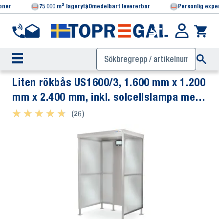
ioner
75 000 m² lageryta
Omedelbart levererbar
Personlig expe
Liten rökbås US1600/3, 1.600 mm x 1.200
mm x 2.400 mm, inkl. solcellslampa med
rörelsesensor
★ ★ ★ ★ ★
★ ★ ★ ★ ★
(26)