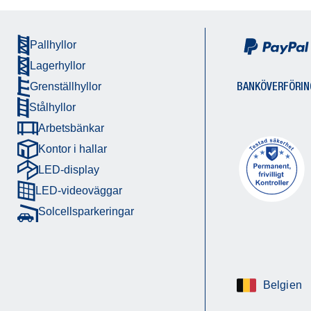
Pallhyllor
Lagerhyllor
BANKÖVERFÖRIN
Grenställhyllor
Stålhyllor
Arbetsbänkar
Kontor i hallar
LED-display
LED-videoväggar
Solcellsparkeringar
Belgien