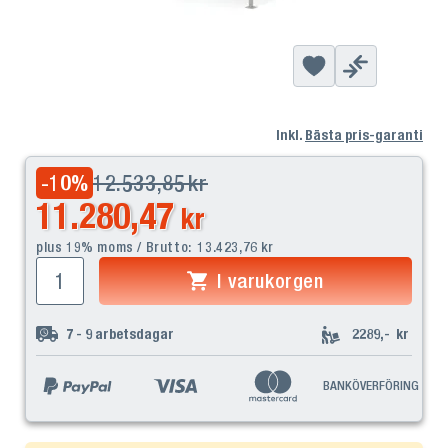
Inkl.
Bästa pris-garanti
12.533,85
kr
-10
%
11.280,47
kr
plus 19% moms / Brutto:
13.423,76
kr
I varukorgen
7 - 9
arbetsdagar
2289,-
kr
BANKÖVERFÖRING