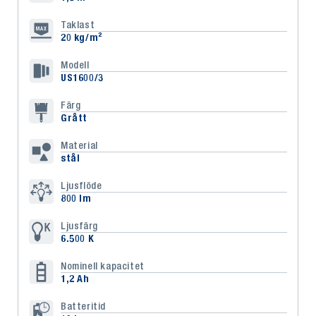
Taklast
20 kg/m²
Modell
US1600/3
Färg
Grått
Material
stål
Ljusflöde
800 lm
Ljusfärg
6.500 K
Nominell kapacitet
1,2 Ah
Batteritid