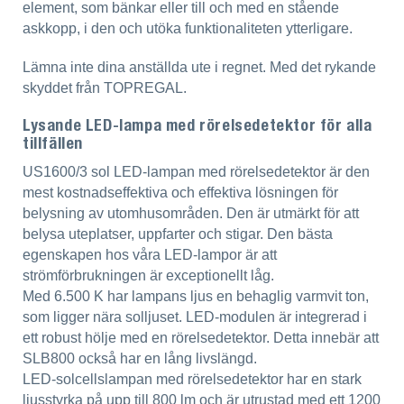
element, som bänkar eller till och med en stående
askkopp, i den och utöka funktionaliteten ytterligare.
Lämna inte dina anställda ute i regnet. Med det rykande
skyddet från TOPREGAL.
Lysande LED-lampa med rörelsedetektor för alla
tillfällen
US1600/3 sol LED-lampan med rörelsedetektor är den
mest kostnadseffektiva och effektiva lösningen för
belysning av utomhusområden. Den är utmärkt för att
belysa uteplatser, uppfarter och stigar. Den bästa
egenskapen hos våra LED-lampor är att
strömförbrukningen är exceptionellt låg.
Med 6.500 K har lampans ljus en behaglig varmvit ton,
som ligger nära solljuset. LED-modulen är integrerad i
ett robust hölje med en rörelsedetektor. Detta innebär att
SLB800 också har en lång livslängd.
LED-solcellslampan med rörelsedetektor har en stark
ljusstyrka på upp till 800 lm och är utrustad med ett 1200