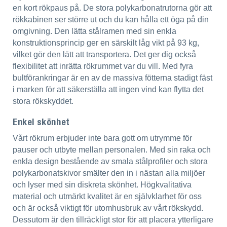
en kort rökpaus på. De stora polykarbonatrutorna gör att
rökkabinen ser större ut och du kan hålla ett öga på din
omgivning. Den lätta stålramen med sin enkla
konstruktionsprincip ger en särskilt låg vikt på 93 kg,
vilket gör den lätt att transportera. Det ger dig också
flexibilitet att inrätta rökrummet var du vill. Med fyra
bultförankringar är en av de massiva fötterna stadigt fäst
i marken för att säkerställa att ingen vind kan flytta det
stora rökskyddet.
Enkel skönhet
Vårt rökrum erbjuder inte bara gott om utrymme för
pauser och utbyte mellan personalen. Med sin raka och
enkla design bestående av smala stålprofiler och stora
polykarbonatskivor smälter den in i nästan alla miljöer
och lyser med sin diskreta skönhet. Högkvalitativa
material och utmärkt kvalitet är en självklarhet för oss
och är också viktigt för utomhusbruk av vårt rökskydd.
Dessutom är den tillräckligt stor för att placera ytterligare