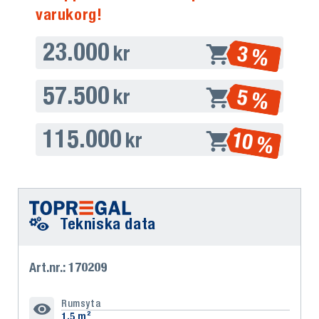
varukorg!
23.000
3 %
kr
57.500
5 %
kr
115.000
10 %
kr
Tekniska data
Art.nr.: 170209
Rumsyta
1,5 m²