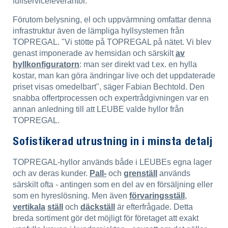
fullserviceleverantör.
Förutom belysning, el och uppvärmning omfattar denna
infrastruktur även de lämpliga hyllsystemen från
TOPREGAL. "Vi stötte på TOPREGAL på nätet. Vi blev
genast imponerade av hemsidan och särskilt
av
hyllkonfiguratorn
: man ser direkt vad t.ex. en hylla
kostar, man kan göra ändringar live och det uppdaterade
priset visas omedelbart", säger Fabian Bechtold. Den
snabba offertprocessen och expertrådgivningen var en
annan anledning till att LEUBE valde hyllor från
TOPREGAL.
Sofistikerad utrustning in i minsta detalj
TOPREGAL-hyllor används både i LEUBEs egna lager
och av deras kunder.
Pall-
och
grenställ
används
särskilt ofta - antingen som en del av en försäljning eller
som en hyreslösning. Men även
förvaringsställ
,
vertikala
ställ
och
däckställ
är efterfrågade. Detta
breda sortiment gör det möjligt för företaget att exakt