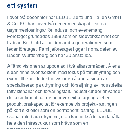
ett system
I över två decennier har LEUBE Zelte und Hallen GmbH
& Co. KG har i över två decennier skapat flexibla
utrymmeslösningar för industri och evenemang.
Företaget grundades 1999 som en sidoverksamhet och
Fabian Bechtold är nu den andra generationen som
leder företaget. Familjeföretaget ligger i norra delen av
Baden-Württemberg och har 30 anställda.
Affärsdivisionen är uppdelad i två affärsområden. Å ena
sidan finns eventsektorn med fokus på tältuthyrning och
eventtillbehör. Industridivisionen å andra sidan är
specialiserad på uthyrning och försäljning av industriella
lättviktshallar och förvaringstält. Industrikunder använder
detta sortiment när de behöver extra lagrings- eller
produktionskapacitet för exempelvis projekt - antingen
på kort sikt eller som en permanent lösning. LEUBE
skapar inte bara utrymme, utan kan också tillhandahålla
hela den infrastruktur som krävs som en