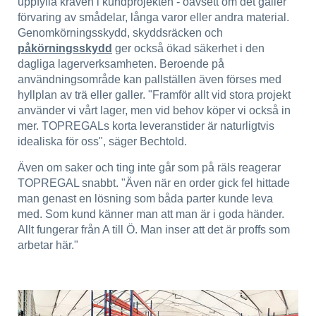
uppfylla kraven i kundprojekten - oavsett om det gäller
förvaring av smådelar, långa varor eller andra material.
Genomkörningsskydd, skyddsräcken och
påkörningsskydd
ger också ökad säkerhet i den
dagliga lagerverksamheten. Beroende på
användningsområde kan pallställen även förses med
hyllplan av trä eller galler. "Framför allt vid stora projekt
använder vi vårt lager, men vid behov köper vi också in
mer. TOPREGALs korta leveranstider är naturligtvis
idealiska för oss", säger Bechtold.
Även om saker och ting inte går som på räls reagerar
TOPREGAL snabbt. "Även när en order gick fel hittade
man genast en lösning som båda parter kunde leva
med. Som kund känner man att man är i goda händer.
Allt fungerar från A till Ö. Man inser att det är proffs som
arbetar här."