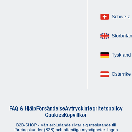
Schweiz
Storbrita
Tyskland
Österrike
FAQ & Hjälp
Försändelse
Avtryck
Integritetspolicy
Cookies
Köpvillkor
B2B-SHOP - Vårt erbjudande riktar sig uteslutande till
företagskunder (B2B) och offentliga myndigheter. Ingen