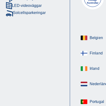
LED-videoväggar
Solcellsparkeringar
Belgien
Finland
Irland
Nederlän
Portugal