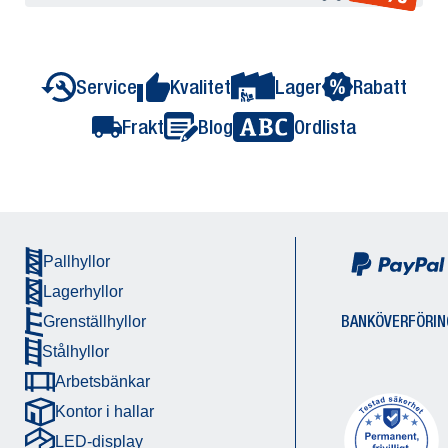
Service
Kvalitet
Lager
Rabatt
Frakt
Blog
Ordlista
Pallhyllor
Lagerhyllor
BANKÖVERFÖRIN
Grenställhyllor
Stålhyllor
Arbetsbänkar
Kontor i hallar
LED-display